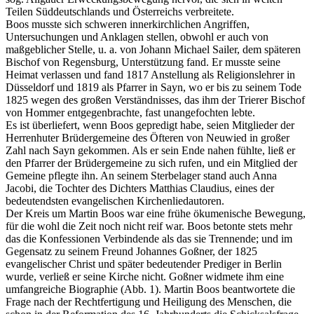
Teilen Süddeutschlands und Österreichs verbreitete.
Boos musste sich schweren innerkirchlichen Angriffen,
Untersuchungen und Anklagen stellen, obwohl er auch von
maßgeblicher Stelle, u. a. von Johann Michael Sailer, dem späteren
Bischof von Regensburg, Unterstützung fand. Er musste seine
Heimat verlassen und fand 1817 Anstellung als Religionslehrer in
Düsseldorf und 1819 als Pfarrer in Sayn, wo er bis zu seinem Tode
1825 wegen des großen Verständnisses, das ihm der Trierer Bischof
von Hommer entgegenbrachte, fast unangefochten lebte.
Es ist überliefert, wenn Boos gepredigt habe, seien Mitglieder der
Herrenhuter Brüdergemeine des Öfteren von Neuwied in großer
Zahl nach Sayn gekommen. Als er sein Ende nahen fühlte, ließ er
den Pfarrer der Brüdergemeine zu sich rufen, und ein Mitglied der
Gemeine pflegte ihn. An seinem Sterbelager stand auch Anna
Jacobi, die Tochter des Dichters Matthias Claudius, eines der
bedeutendsten evangelischen Kirchenliedautoren.
Der Kreis um Martin Boos war eine frühe ökumenische Bewegung,
für die wohl die Zeit noch nicht reif war. Boos betonte stets mehr
das die Konfessionen Verbindende als das sie Trennende; und im
Gegensatz zu seinem Freund Johannes Goßner, der 1825
evangelischer Christ und später bedeutender Prediger in Berlin
wurde, verließ er seine Kirche nicht. Goßner widmete ihm eine
umfangreiche Biographie (Abb. 1). Martin Boos beantwortete die
Frage nach der Rechtfertigung und Heiligung des Menschen, die