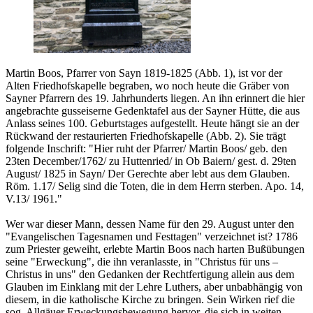
Martin Boos, Pfarrer von Sayn 1819-1825 (Abb. 1), ist vor der
Alten Friedhofskapelle begraben, wo noch heute die Gräber von
Sayner Pfarrern des 19. Jahrhunderts liegen. An ihn erinnert die hier
angebrachte gusseiserne Gedenktafel aus der Sayner Hütte, die aus
Anlass seines 100. Geburtstages aufgestellt. Heute hängt sie an der
Rückwand der restaurierten Friedhofskapelle (Abb. 2). Sie trägt
folgende Inschrift: "Hier ruht der Pfarrer/ Martin Boos/ geb. den
23ten December/1762/ zu Huttenried/ in Ob Baiern/ gest. d. 29ten
August/ 1825 in Sayn/ Der Gerechte aber lebt aus dem Glauben.
Röm. 1.17/ Selig sind die Toten, die in dem Herrn sterben. Apo. 14,
V.13/ 1961."
Wer war dieser Mann, dessen Name für den 29. August unter den
"Evangelischen Tagesnamen und Festtagen" verzeichnet ist? 1786
zum Priester geweiht, erlebte Martin Boos nach harten Bußübungen
seine "Erweckung", die ihn veranlasste, in "Christus für uns –
Christus in uns" den Gedanken der Rechtfertigung allein aus dem
Glauben im Einklang mit der Lehre Luthers, aber unbabhängig von
diesem, in die katholische Kirche zu bringen. Sein Wirken rief die
sog. Allgäuer Erweckungsbewegung hervor, die sich in weiten