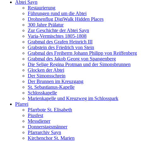
Abtei Sayn
Restaurierung
Führungen rund um die Abtei
Drohnenflug DigiWalk Hidden Places
300 Jahre Prälatur
Zur Geschichte der Abtei Sayn
Varia-Vermischtes 1805-1808
Grabmal des Grafen Heinrich III
Grabstein des Friedrich von Stein
Grabmal des Freiherrn Johann Philipp von Reiffenberg
Grabmal des Jakob Georg von Spangenberg
Die Selige Regina Protman und der Simonsbrunnen
Glocken der Abtei
Der Simonsschrein
Der Brunnen im Kreuzgang
St. Sebastianus-Kapelle
Schlosskapelle
Marienkapelle und Kreuzweg im Schlosspark
Pfarrei
Pfarrbote St. Elisabeth
Piusfest
Messdiener
Donnerstagsmänner
Pfarrarchiv Sayn
Kirchenchor St. Marien