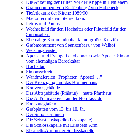
Die Anbetung der Hirten vor der Krippe in Bethlehem
Grabmonument von Reiffenberg / von Hoheneck
Tieferlegung der Kirche 1989/90
Madonna mit dem Sternenkranz
Petrus und Paulus
Wechselbild für den Hochaltar oder Pilgerbild für den
Simonsaltar?
Ehemalige Kommunionbank und großes Kruzifix
Grabmonument von Spangenberg / von Walhof
Weisungsfenster
Apostel und Evangelist Johannes sowie Apostel Simon
vom ehemaligen Barockaltar
Hochaltar
Simonsschrein
Wandmalereien "Propheten, Apostel …"
Der Kreuzgang und das Brunnenhaus
Konventsgebäude
Das Abtsgebäude (Prälatur) – heute Pfarrhaus
Die Außenmalereien an der Nordfassade
Kreuzwegtafeln
Grabplatten vom 13. bis 18. Jh.
Der Simonsbrunnen
Die Sebastianskapelle (Pestkapelle)
Die Schlosskapelle mit Elisabeth-Arm
Elisabeth-Arm in der Schlosskapelle