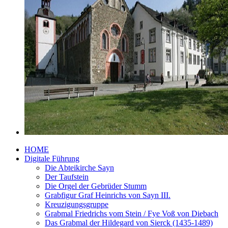
HOME
Digitale Führung
Die Abteikirche Sayn
Der Taufstein
Die Orgel der Gebrüder Stumm
Grabfigur Graf Heinrichs von Sayn III.
Kreuzigungsgruppe
Grabmal Friedrichs vom Stein / Fye Voß von Diebach
Das Grabmal der Hildegard von Sierck (1435-1489)