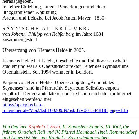
herausgegeben,
mit einer Einleitung, kurzen Bemerkungen und einer
lithographischen Abbildung
Aachen und Leipzig, bei Jacob Anton Mayer
1830.
S A Y N‘ S C H E A L T E R T Ü M E R
,
von
Johann Philipp von Reiffenberg
im Jahre 1684
zusammengestellt.
Übersetzung von Klemens Helde in 2005.
Klemens Helde hat Latein, Geschichte und Politikwissenschaft
studiert und war als Oberstudiendirektor Leiter des Gymnasiums
Oberlahnstein. Seit 1994 wohnt er in Bendorf.
Kopien von Herrn Heldes Übersetzung der „Antiquitates
Saynenses“ sind im Pfarrarchiv Sayn zum Selbstkostenpreis
erhältlich. Der gesamte lateinische Text kann dort oder im Internet
eingesehen werden.
unter
https://opacplus.bsb-
muenchen.de/Vta2/bsb10020939/bsb:BV001544818?page=135
______________________________________________________
Von den vier
Kapiteln I. Sayn
, II. Kunostein Engers, III. Riol, die
frühere Ortschaft Reil und IV. Pfarrei Heimbach (incl. Rommersdorf
und Limes) ist hier nur Kapitel I: Sayn wiedergegeben.