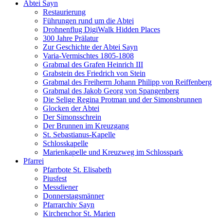
Abtei Sayn
Restaurierung
Führungen rund um die Abtei
Drohnenflug DigiWalk Hidden Places
300 Jahre Prälatur
Zur Geschichte der Abtei Sayn
Varia-Vermischtes 1805-1808
Grabmal des Grafen Heinrich III
Grabstein des Friedrich von Stein
Grabmal des Freiherrn Johann Philipp von Reiffenberg
Grabmal des Jakob Georg von Spangenberg
Die Selige Regina Protman und der Simonsbrunnen
Glocken der Abtei
Der Simonsschrein
Der Brunnen im Kreuzgang
St. Sebastianus-Kapelle
Schlosskapelle
Marienkapelle und Kreuzweg im Schlosspark
Pfarrei
Pfarrbote St. Elisabeth
Piusfest
Messdiener
Donnerstagsmänner
Pfarrarchiv Sayn
Kirchenchor St. Marien