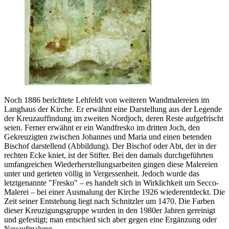
Noch 1886 berichtete Lehfeldt von weiteren Wandmalereien im
Langhaus der Kirche. Er erwähnt eine Darstellung aus der Legende
der Kreuzauffindung im zweiten Nordjoch, deren Reste aufgefrischt
seien. Ferner erwähnt er ein Wandfresko im dritten Joch, den
Gekreuzigten zwischen Johannes und Maria und einen betenden
Bischof darstellend (Abbildung). Der Bischof oder Abt, der in der
rechten Ecke kniet, ist der Stifter. Bei den damals durchgeführten
umfangreichen Wiederherstellungsarbeiten gingen diese Malereien
unter und gerieten völlig in Vergessenheit. Jedoch wurde das
letztgenannte "Fresko" – es handelt sich in Wirklichkeit um Secco-
Malerei – bei einer Ausmalung der Kirche 1926 wiederentdeckt. Die
Zeit seiner Entstehung liegt nach Schnitzler um 1470. Die Farben
dieser Kreuzigungsgruppe wurden in den 1980er Jahren gereinigt
und gefestigt; man entschied sich aber gegen eine Ergänzung oder
Neuaufmalung.