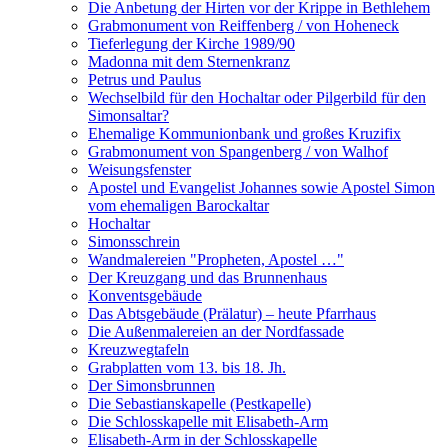
Die Anbetung der Hirten vor der Krippe in Bethlehem
Grabmonument von Reiffenberg / von Hoheneck
Tieferlegung der Kirche 1989/90
Madonna mit dem Sternenkranz
Petrus und Paulus
Wechselbild für den Hochaltar oder Pilgerbild für den
Simonsaltar?
Ehemalige Kommunionbank und großes Kruzifix
Grabmonument von Spangenberg / von Walhof
Weisungsfenster
Apostel und Evangelist Johannes sowie Apostel Simon
vom ehemaligen Barockaltar
Hochaltar
Simonsschrein
Wandmalereien "Propheten, Apostel …"
Der Kreuzgang und das Brunnenhaus
Konventsgebäude
Das Abtsgebäude (Prälatur) – heute Pfarrhaus
Die Außenmalereien an der Nordfassade
Kreuzwegtafeln
Grabplatten vom 13. bis 18. Jh.
Der Simonsbrunnen
Die Sebastianskapelle (Pestkapelle)
Die Schlosskapelle mit Elisabeth-Arm
Elisabeth-Arm in der Schlosskapelle