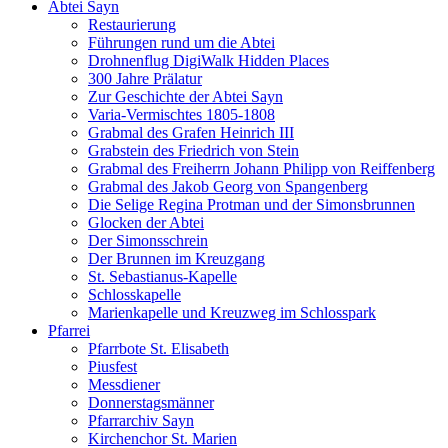
Abtei Sayn
Restaurierung
Führungen rund um die Abtei
Drohnenflug DigiWalk Hidden Places
300 Jahre Prälatur
Zur Geschichte der Abtei Sayn
Varia-Vermischtes 1805-1808
Grabmal des Grafen Heinrich III
Grabstein des Friedrich von Stein
Grabmal des Freiherrn Johann Philipp von Reiffenberg
Grabmal des Jakob Georg von Spangenberg
Die Selige Regina Protman und der Simonsbrunnen
Glocken der Abtei
Der Simonsschrein
Der Brunnen im Kreuzgang
St. Sebastianus-Kapelle
Schlosskapelle
Marienkapelle und Kreuzweg im Schlosspark
Pfarrei
Pfarrbote St. Elisabeth
Piusfest
Messdiener
Donnerstagsmänner
Pfarrarchiv Sayn
Kirchenchor St. Marien