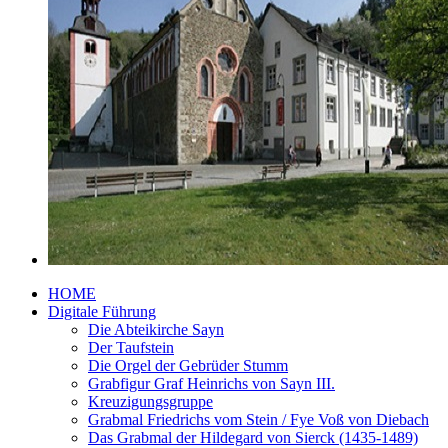
HOME
Digitale Führung
Die Abteikirche Sayn
Der Taufstein
Die Orgel der Gebrüder Stumm
Grabfigur Graf Heinrichs von Sayn III.
Kreuzigungsgruppe
Grabmal Friedrichs vom Stein / Fye Voß von Diebach
Das Grabmal der Hildegard von Sierck (1435-1489)