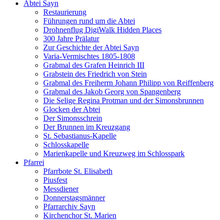
Abtei Sayn
Restaurierung
Führungen rund um die Abtei
Drohnenflug DigiWalk Hidden Places
300 Jahre Prälatur
Zur Geschichte der Abtei Sayn
Varia-Vermischtes 1805-1808
Grabmal des Grafen Heinrich III
Grabstein des Friedrich von Stein
Grabmal des Freiherrn Johann Philipp von Reiffenberg
Grabmal des Jakob Georg von Spangenberg
Die Selige Regina Protman und der Simonsbrunnen
Glocken der Abtei
Der Simonsschrein
Der Brunnen im Kreuzgang
St. Sebastianus-Kapelle
Schlosskapelle
Marienkapelle und Kreuzweg im Schlosspark
Pfarrei
Pfarrbote St. Elisabeth
Piusfest
Messdiener
Donnerstagsmänner
Pfarrarchiv Sayn
Kirchenchor St. Marien