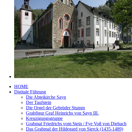
HOME
Digitale Führung
Die Abteikirche Sayn
Der Taufstein
Die Orgel der Gebrüder Stumm
Grabfigur Graf Heinrichs von Sayn III.
Kreuzigungsgruppe
Grabmal Friedrichs vom Stein / Fye Voß von Diebach
Das Grabmal der Hildegard von Sierck (1435-1489)