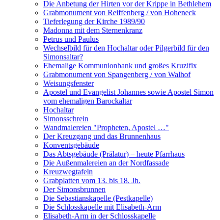
Die Anbetung der Hirten vor der Krippe in Bethlehem
Grabmonument von Reiffenberg / von Hoheneck
Tieferlegung der Kirche 1989/90
Madonna mit dem Sternenkranz
Petrus und Paulus
Wechselbild für den Hochaltar oder Pilgerbild für den
Simonsaltar?
Ehemalige Kommunionbank und großes Kruzifix
Grabmonument von Spangenberg / von Walhof
Weisungsfenster
Apostel und Evangelist Johannes sowie Apostel Simon
vom ehemaligen Barockaltar
Hochaltar
Simonsschrein
Wandmalereien "Propheten, Apostel …"
Der Kreuzgang und das Brunnenhaus
Konventsgebäude
Das Abtsgebäude (Prälatur) – heute Pfarrhaus
Die Außenmalereien an der Nordfassade
Kreuzwegtafeln
Grabplatten vom 13. bis 18. Jh.
Der Simonsbrunnen
Die Sebastianskapelle (Pestkapelle)
Die Schlosskapelle mit Elisabeth-Arm
Elisabeth-Arm in der Schlosskapelle