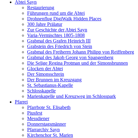
Abtei Sayn
Restaurierung
Führungen rund um die Abtei
Drohnenflug DigiWalk Hidden Places
300 Jahre Prälatur
Zur Geschichte der Abtei Sayn
Varia-Vermischtes 1805-1808
Grabmal des Grafen Heinrich III
Grabstein des Friedrich von Stein
Grabmal des Freiherrn Johann Philipp von Reiffenberg
Grabmal des Jakob Georg von Spangenberg
Die Selige Regina Protman und der Simonsbrunnen
Glocken der Abtei
Der Simonsschrein
Der Brunnen im Kreuzgang
St. Sebastianus-Kapelle
Schlosskapelle
Marienkapelle und Kreuzweg im Schlosspark
Pfarrei
Pfarrbote St. Elisabeth
Piusfest
Messdiener
Donnerstagsmänner
Pfarrarchiv Sayn
Kirchenchor St. Marien