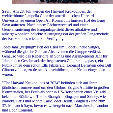
Sayn.
Am 28. Juli werden die Harvard Krokodiloes, der
weltberühmte à-capella Chor der amerikanischen Harvard
University, zu einem Open Air Konzert im Inneren Hof der Burg
Sayn auftreten. Nach einem Pächterwechsel und einer
Generalsanierung der Burganlage steht dieser attraktive und
außergewöhnlich beliebte Austragungsort der großen Fangemeinde
der Krokodiloes wieder zur Verfügung.
Jedes Jahr „verjüngt“ sich der Chor um 5 oder 6 neue Sänger,
während die gleiche Zahl an Absolventen die Gruppe verlässt.
Genauso wird das Repertoire an Songs und Arrangements Jahr für
Jahr an den Geschmack der begeisterten Zuhörer angepasst, ein
Publikum zu dem schon Ella Fitzgerald, Leonard Bernstein oder Bill
Clinton zählten, zu dessen Amtseinführung die Kroks eingeladen
waren.
"The Harvard Krokodiloes of 2024" befinden sich auf ihrer
jährlichen Tournee rund um den Globus. Es gibt Auftritte in großen
Konzertsälen, bei Festivals oder in US-Botschaften einer Vielzahl
bekannter Städte wie Tokio, Shanghai, Singapur und Sidney, wie
Nairobi, Paris und Monte Carlo, oder Berlin, Bolgheri - und zum
37. Mal auch Sayn, bevor es weitergeht nach Marrakesch, London
und Loch Lomond.