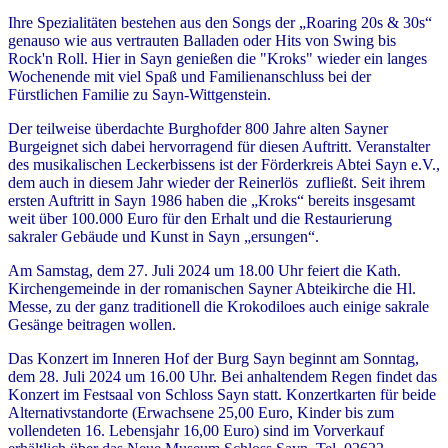
Ihre Spezialitäten bestehen aus den Songs der „Roaring 20s & 30s“
genauso wie aus vertrauten Balladen oder Hits von Swing bis
Rock'n Roll. Hier in Sayn genießen die "Kroks" wieder ein langes
Wochenende mit viel Spaß und Familienanschluss bei der
Fürstlichen Familie zu Sayn-Wittgenstein.
Der teilweise überdachte Burghofder 800 Jahre alten Sayner
Burgeignet sich dabei hervorragend für diesen Auftritt. Veranstalter
des musikalischen Leckerbissens ist der Förderkreis Abtei Sayn e.V.,
dem auch in diesem Jahr wieder der Reinerlös zufließt. Seit ihrem
ersten Auftritt in Sayn 1986 haben die „Kroks“ bereits insgesamt
weit über 100.000 Euro für den Erhalt und die Restaurierung
sakraler Gebäude und Kunst in Sayn „ersungen“.
Am Samstag, dem 27. Juli 2024 um 18.00 Uhr feiert die Kath.
Kirchengemeinde in der romanischen Sayner Abteikirche die Hl.
Messe, zu der ganz traditionell die Krokodiloes auch einige sakrale
Gesänge beitragen wollen.
Das Konzert im Inneren Hof der Burg Sayn beginnt am Sonntag,
dem 28. Juli 2024 um 16.00 Uhr. Bei anhaltendem Regen findet das
Konzert im Festsaal von Schloss Sayn statt. Konzertkarten für beide
Alternativstandorte (Erwachsene 25,00 Euro, Kinder bis zum
vollendeten 16. Lebensjahr 16,00 Euro) sind im Vorverkauf