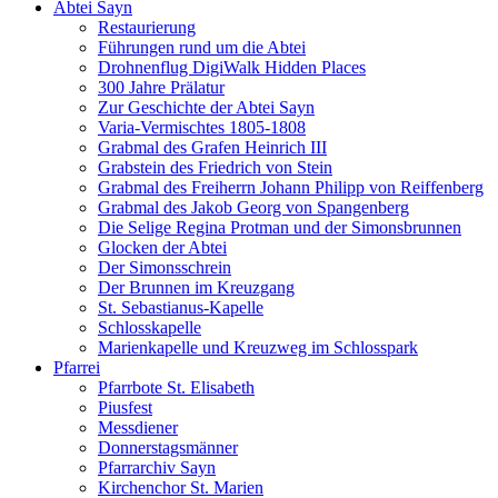
Abtei Sayn
Restaurierung
Führungen rund um die Abtei
Drohnenflug DigiWalk Hidden Places
300 Jahre Prälatur
Zur Geschichte der Abtei Sayn
Varia-Vermischtes 1805-1808
Grabmal des Grafen Heinrich III
Grabstein des Friedrich von Stein
Grabmal des Freiherrn Johann Philipp von Reiffenberg
Grabmal des Jakob Georg von Spangenberg
Die Selige Regina Protman und der Simonsbrunnen
Glocken der Abtei
Der Simonsschrein
Der Brunnen im Kreuzgang
St. Sebastianus-Kapelle
Schlosskapelle
Marienkapelle und Kreuzweg im Schlosspark
Pfarrei
Pfarrbote St. Elisabeth
Piusfest
Messdiener
Donnerstagsmänner
Pfarrarchiv Sayn
Kirchenchor St. Marien