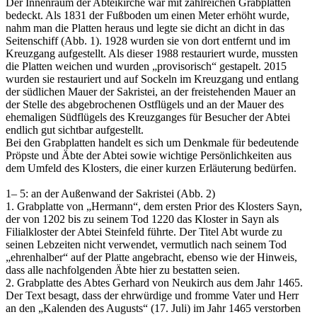
Der Innenraum der Abteikirche war mit zahlreichen Grabplatten
bedeckt. Als 1831 der Fußboden um einen Meter erhöht wurde,
nahm man die Platten heraus und legte sie dicht an dicht in das
Seitenschiff (Abb. 1). 1928 wurden sie von dort entfernt und im
Kreuzgang aufgestellt. Als dieser 1988 restauriert wurde, mussten
die Platten weichen und wurden „provisorisch“ gestapelt. 2015
wurden sie restauriert und auf Sockeln im Kreuzgang und entlang
der südlichen Mauer der Sakristei, an der freistehenden Mauer an
der Stelle des abgebrochenen Ostflügels und an der Mauer des
ehemaligen Südflügels des Kreuzganges für Besucher der Abtei
endlich gut sichtbar aufgestellt.
Bei den Grabplatten handelt es sich um Denkmale für bedeutende
Pröpste und Äbte der Abtei sowie wichtige Persönlichkeiten aus
dem Umfeld des Klosters, die einer kurzen Erläuterung bedürfen.
1– 5: an der Außenwand der Sakristei (Abb. 2)
1. Grabplatte von „Hermann“, dem ersten Prior des Klosters Sayn,
der von 1202 bis zu seinem Tod 1220 das Kloster in Sayn als
Filialkloster der Abtei Steinfeld führte. Der Titel Abt wurde zu
seinen Lebzeiten nicht verwendet, vermutlich nach seinem Tod
„ehrenhalber“ auf der Platte angebracht, ebenso wie der Hinweis,
dass alle nachfolgenden Äbte hier zu bestatten seien.
2. Grabplatte des Abtes Gerhard von Neukirch aus dem Jahr 1465.
Der Text besagt, dass der ehrwürdige und fromme Vater und Herr
an den „Kalenden des Augusts“ (17. Juli) im Jahr 1465 verstorben