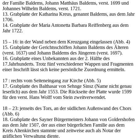
der Familie Baldems, Johann Matthäus Baldems, verst. 1699 und
Johannes Wilhelm Baldems, verst. 1721.
13. Grabplatte der Katharina Kreus, genannt Baldems, aus dem Jahr
1706.
14. Grabplatte der Maria Antonetta Barbara Reiffenberg aus dem
Jahr 1722.
15 – 16: in der Wand neben dem Kreuzgang eingelassen (Abb. 4)
15. Grabplatte der Gerichtsschöffen Johann Baldems des Älteren
(verst. 1637) und Johann Baldems des Jüngeren (verst. 1697).
16. Grabplatte eines Unbekannten aus der 2. Hälfte des
17.Jahrhunderts. Trotz fünf verschiedener Wappen und Fragmenten
einer Inschrift lässt sich keine persönliche Zuordnung ermitteln.
17 : rechts vom Seiteneingang zur Kirche (Abb. 5)
17. Grabplatte des Balthasar von Sehnge Sinsz (Name nicht genau
leserlich) aus dem Jahr 1553. Die Rückseite der Platte wurde 1599
für den verst. Hans Wolff vom Stein zweitverwendet.
18 – 23: jenseits des Tors, an der südlichen Außenwand des Chors
(Abb. 6)
18. Grabplatte des Sayner Bürgermeisters Johann von Goldershofen
aus dem Jahr 1507, der aus einer bürgerlichen Familie aus dem
Kreis Altenkirchen stammte und zeitweise auch als Notar der
gräflichen Verwaltung diente.