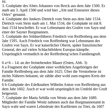
ist.
3. Grabplatte des Abtes Johannes von Berck aus dem Jahr 1500. Er
starb am 3. April 1500 und wird hier „Abt und Erneuerer dieses
Ortes“ genannt.
4. Grabplatte des Junkers Dietrich vom Stein aus dem Jahr 1534.
Dietrich vom Stein starb am 1. Mai 1534, die Grabplatte ist mit 8.
Juni 1534 beschriftet. Er war Lehnsmann des Grafen von Sayn und
einer der Sayner Burgmannen.
5. Grabplatte des Söldnerführers Friedrich von Reiffenberg aus dem
Jahr 1595. Auch Friedrich von Reiffenberg war Lehnsmann des
Grafen von Sayn. Er war kaiserlicher Oberst, später französischer
General, der auf vielen Schlachtfeldern Europas kämpfte.
Ursprünglich vermutlich in der Reiffenberg‘schen Familiengruft.
6 a+b – 14: an der freistehenden Mauer (Osten, Abb. 3)
6 a Fragment der Grabplatte einer weiblichen Angehörigen der
Familie Reiffenberg aus dem Jahr 1625. Über die Verstorbene ist
nichts Näheres bekannt, sie zählte aber wohl zum engsten Kreis der
Familie.
6 b Grabplatte des Edelknaben Wilhelm Anton von Reiffenberg aus
dem Jahr 1602. Auch er war wohl ursprünglich im Umfeld der Gruft
beigesetzt.
7. Grabplatte der Maria Sebilla von Wentz aus dem Jahr 1689.
Mitglieder der Familie Wentz nahmen auch das Burgmannenamt in
Sayn wahr und waren Lehnsleute des Kurfürsten zu Trier, da 1607