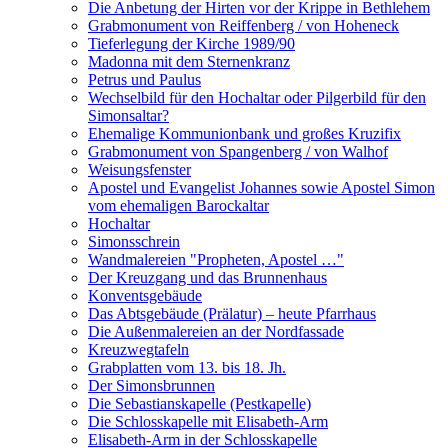
Die Anbetung der Hirten vor der Krippe in Bethlehem
Grabmonument von Reiffenberg / von Hoheneck
Tieferlegung der Kirche 1989/90
Madonna mit dem Sternenkranz
Petrus und Paulus
Wechselbild für den Hochaltar oder Pilgerbild für den
Simonsaltar?
Ehemalige Kommunionbank und großes Kruzifix
Grabmonument von Spangenberg / von Walhof
Weisungsfenster
Apostel und Evangelist Johannes sowie Apostel Simon
vom ehemaligen Barockaltar
Hochaltar
Simonsschrein
Wandmalereien "Propheten, Apostel …"
Der Kreuzgang und das Brunnenhaus
Konventsgebäude
Das Abtsgebäude (Prälatur) – heute Pfarrhaus
Die Außenmalereien an der Nordfassade
Kreuzwegtafeln
Grabplatten vom 13. bis 18. Jh.
Der Simonsbrunnen
Die Sebastianskapelle (Pestkapelle)
Die Schlosskapelle mit Elisabeth-Arm
Elisabeth-Arm in der Schlosskapelle