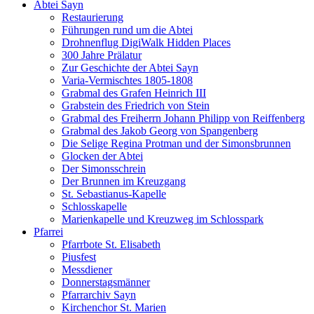
Abtei Sayn
Restaurierung
Führungen rund um die Abtei
Drohnenflug DigiWalk Hidden Places
300 Jahre Prälatur
Zur Geschichte der Abtei Sayn
Varia-Vermischtes 1805-1808
Grabmal des Grafen Heinrich III
Grabstein des Friedrich von Stein
Grabmal des Freiherrn Johann Philipp von Reiffenberg
Grabmal des Jakob Georg von Spangenberg
Die Selige Regina Protman und der Simonsbrunnen
Glocken der Abtei
Der Simonsschrein
Der Brunnen im Kreuzgang
St. Sebastianus-Kapelle
Schlosskapelle
Marienkapelle und Kreuzweg im Schlosspark
Pfarrei
Pfarrbote St. Elisabeth
Piusfest
Messdiener
Donnerstagsmänner
Pfarrarchiv Sayn
Kirchenchor St. Marien