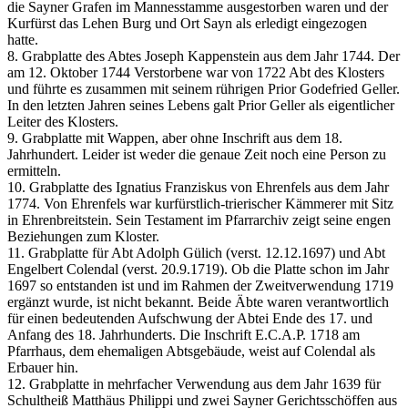
die Sayner Grafen im Mannesstamme ausgestorben waren und der
Kurfürst das Lehen Burg und Ort Sayn als erledigt eingezogen
hatte.
8. Grabplatte des Abtes Joseph Kappenstein aus dem Jahr 1744. Der
am 12. Oktober 1744 Verstorbene war von 1722 Abt des Klosters
und führte es zusammen mit seinem rührigen Prior Godefried Geller.
In den letzten Jahren seines Lebens galt Prior Geller als eigentlicher
Leiter des Klosters.
9. Grabplatte mit Wappen, aber ohne Inschrift aus dem 18.
Jahrhundert. Leider ist weder die genaue Zeit noch eine Person zu
ermitteln.
10. Grabplatte des Ignatius Franziskus von Ehrenfels aus dem Jahr
1774. Von Ehrenfels war kurfürstlich-trierischer Kämmerer mit Sitz
in Ehrenbreitstein. Sein Testament im Pfarrarchiv zeigt seine engen
Beziehungen zum Kloster.
11. Grabplatte für Abt Adolph Gülich (verst. 12.12.1697) und Abt
Engelbert Colendal (verst. 20.9.1719). Ob die Platte schon im Jahr
1697 so entstanden ist und im Rahmen der Zweitverwendung 1719
ergänzt wurde, ist nicht bekannt. Beide Äbte waren verantwortlich
für einen bedeutenden Aufschwung der Abtei Ende des 17. und
Anfang des 18. Jahrhunderts. Die Inschrift E.C.A.P. 1718 am
Pfarrhaus, dem ehemaligen Abtsgebäude, weist auf Colendal als
Erbauer hin.
12. Grabplatte in mehrfacher Verwendung aus dem Jahr 1639 für
Schultheiß Matthäus Philippi und zwei Sayner Gerichtsschöffen aus