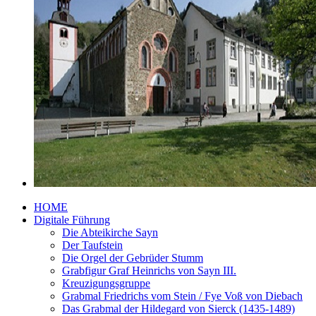
HOME
Digitale Führung
Die Abteikirche Sayn
Der Taufstein
Die Orgel der Gebrüder Stumm
Grabfigur Graf Heinrichs von Sayn III.
Kreuzigungsgruppe
Grabmal Friedrichs vom Stein / Fye Voß von Diebach
Das Grabmal der Hildegard von Sierck (1435-1489)