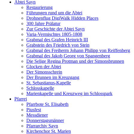
Abtei Sayn
Restaurierung
Führungen rund um die Abtei
Drohnenflug DigiWalk Hidden Places
300 Jahre Prälatur
Zur Geschichte der Abtei Sayn
Varia-Vermischtes 1805-1808
Grabmal des Grafen Heinrich III
Grabstein des Friedrich von Stein
Grabmal des Freiherrn Johann Philipp von Reiffenberg
Grabmal des Jakob Georg von Spangenberg
Die Selige Regina Protman und der Simonsbrunnen
Glocken der Abtei
Der Simonsschrein
Der Brunnen im Kreuzgang
St. Sebastianus-Kapelle
Schlosskapelle
Marienkapelle und Kreuzweg im Schlosspark
Pfarrei
Pfarrbote St. Elisabeth
Piusfest
Messdiener
Donnerstagsmänner
Pfarrarchiv Sayn
Kirchenchor St. Marien