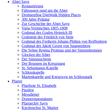
Abtei Sayn
Restaurierung
Führungen rund um die Abtei
Drohnenflug DigiWalk Hidden Places
300 Jahre Prälatur
Zur Geschichte der Abtei Sayn
Varia-Vermischtes 1805-1808
Grabmal des Grafen Heinrich III
Grabstein des Friedrich von Stein
Grabmal des Freiherrn Johann Philipp von Reiffenberg
Grabmal des Jakob Georg von Spangenberg
Die Selige Regina Protman und der Simonsbrunnen
Glocken der Abtei
Der Simonsschrein
Der Brunnen im Kreuzgang
St. Sebastianus-Kapelle
Schlosskapelle
Marienkapelle und Kreuzweg im Schlosspark
Pfarrei
Pfarrbote St. Elisabeth
Piusfest
Messdiener
Donnerstagsmänner
Pfarrarchiv Sayn
Kirchenchor St. Marien