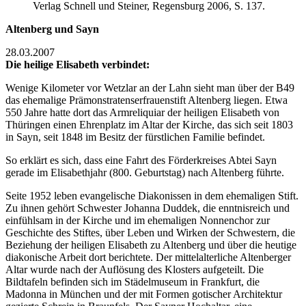
Verlag Schnell und Steiner, Regensburg 2006, S. 137.
Altenberg und Sayn
28.03.2007
Die heilige Elisabeth verbindet:
Wenige Kilometer vor Wetzlar an der Lahn sieht man über der B49
das ehemalige Prämonstratenserfrauenstift Altenberg liegen. Etwa
550 Jahre hatte dort das Armreliquiar der heiligen Elisabeth von
Thüringen einen Ehrenplatz im Altar der Kirche, das sich seit 1803
in Sayn, seit 1848 im Besitz der fürstlichen Familie befindet.
So erklärt es sich, dass eine Fahrt des Förderkreises Abtei Sayn
gerade im Elisabethjahr (800. Geburtstag) nach Altenberg führte.
Seite 1952 leben evangelische Diakonissen in dem ehemaligen Stift.
Zu ihnen gehört Schwester Johanna Duddek, die enntnisreich und
einfühlsam in der Kirche und im ehemaligen Nonnenchor zur
Geschichte des Stiftes, über Leben und Wirken der Schwestern, die
Beziehung der heiligen Elisabeth zu Altenberg und über die heutige
diakonische Arbeit dort berichtete. Der mittelalterliche Altenberger
Altar wurde nach der Auflösung des Klosters aufgeteilt. Die
Bildtafeln befinden sich im Städelmuseum in Frankfurt, die
Madonna in München und der mit Formen gotischer Architektur