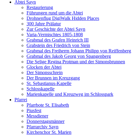
Abtei Sayn
Restaurierung
Führungen rund um die Abtei
Drohnenflug DigiWalk Hidden Places
300 Jahre Prälatur
Zur Geschichte der Abtei Sayn
Varia-Vermischtes 1805-1808
Grabmal des Grafen Heinrich III
Grabstein des Friedrich von Stein
Grabmal des Freiherrn Johann Philipp von Reiffenberg
Grabmal des Jakob Georg von Spangenberg
Die Selige Regina Protman und der Simonsbrunnen
Glocken der Abtei
Der Simonsschrein
Der Brunnen im Kreuzgang
St. Sebastianus-Kapelle
Schlosskapelle
Marienkapelle und Kreuzweg im Schlosspark
Pfarrei
Pfarrbote St. Elisabeth
Piusfest
Messdiener
Donnerstagsmänner
Pfarrarchiv Sayn
Kirchenchor St. Marien