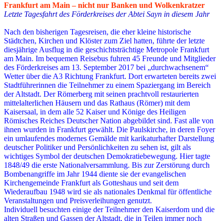
Frankfurt am Main – nicht nur Banken und Wolkenkratzer
Letzte Tagesfahrt des Förderkreises der Abtei Sayn in diesem Jahr
Nach den bisherigen Tagesreisen, die eher kleine historische
Städtchen, Kirchen und Klöster zum Ziel hatten, führte der letzte
diesjährige Ausflug in die geschichtsträchtige Metropole Frankfurt
am Main. Im bequemen Reisebus fuhren 45 Freunde und Mitglieder
des Förderkreises am 13. September 2017 bei „durchwachsenem“
Wetter über die A3 Richtung Frankfurt. Dort erwarteten bereits zwei
Stadtführerinnen die Teilnehmer zu einem Spaziergang im Bereich
der Altstadt. Der Römerberg mit seinen prachtvoll restaurierten
mittelalterlichen Häusern und das Rathaus (Römer) mit dem
Kaisersaal, in dem alle 52 Kaiser und Könige des Heiligen
Römisches Reiches Deutscher Nation abgebildet sind. Fast alle von
ihnen wurden in Frankfurt gewählt. Die Paulskirche, in deren Foyer
ein umlaufendes modernes Gemälde mit karikaturhafter Darstellung
deutscher Politiker und Persönlichkeiten zu sehen ist, gilt als
wichtiges Symbol der deutschen Demokratiebewegung. Hier tagte
1848/49 die erste Nationalversammlung. Bis zur Zerstörung durch
Bombenangriffe im Jahr 1944 diente sie der evangelischen
Kirchengemeinde Frankfurt als Gotteshaus und seit dem
Wiederaufbau 1948 wird sie als nationales Denkmal für öffentliche
Veranstaltungen und Preisverleihungen genutzt.
Individuell besuchten einige der Teilnehmer den Kaiserdom und die
alten Straßen und Gassen der Altstadt, die in Teilen immer noch