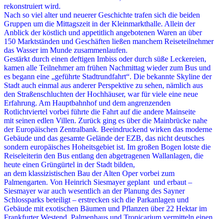
rekonstruiert wird.
Nach so viel alter und neuerer Geschichte trafen sich die beiden
Gruppen um die Mittagszeit in der Kleinmarkthalle. Allein der
Anblick der köstlich und appetitlich angebotenen Waren an über
150 Marktständen und Geschäften ließen manchem Reiseteilnehmer
das Wasser im Munde zusammenlaufen.
Gestärkt durch einen deftigen Imbiss oder durch süße Leckereien,
kamen alle Teilnehmer am frühen Nachmittag wieder zum Bus und
es begann eine „geführte Stadtrundfahrt“. Die bekannte Skyline der
Stadt auch einmal aus anderer Perspektive zu sehen, nämlich aus
den Straßenschluchten der Hochhäuser, war für viele eine neue
Erfahrung. Am Hauptbahnhof und dem angrenzenden
Rotlichtviertel vorbei führte die Fahrt auf die andere Mainseite
mit seinen edlen Villen. Zurück ging es über die Mainbrücke nahe
der Europäischen Zentralbank. Beeindruckend wirken das moderne
Gebäude und das gesamte Gelände der EZB, das nicht deutsches
sondern europäisches Hoheitsgebiet ist. Im großen Bogen lotste die
Reiseleiterin den Bus entlang den abgetragenen Wallanlagen, die
heute einen Grüngürtel in der Stadt bilden,
an dem klassizistischen Bau der Alten Oper vorbei zum
Palmengarten. Von Heinrich Siesmayer geplant und erbaut –
Siesmayer war auch wesentlich an der Planung des Sayner
Schlossparks beteiligt – erstrecken sich die Parkanlagen und
Gebäude mit exotischen Bäumen und Pflanzen über 22 Hektar im
Frankfurter Westend. Palmenhaus und Tropicarium vermitteln einen