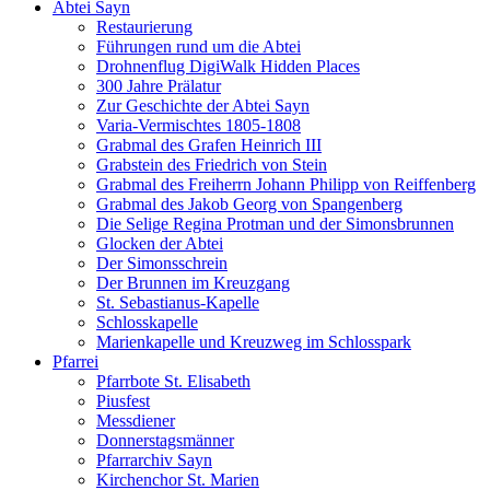
Abtei Sayn
Restaurierung
Führungen rund um die Abtei
Drohnenflug DigiWalk Hidden Places
300 Jahre Prälatur
Zur Geschichte der Abtei Sayn
Varia-Vermischtes 1805-1808
Grabmal des Grafen Heinrich III
Grabstein des Friedrich von Stein
Grabmal des Freiherrn Johann Philipp von Reiffenberg
Grabmal des Jakob Georg von Spangenberg
Die Selige Regina Protman und der Simonsbrunnen
Glocken der Abtei
Der Simonsschrein
Der Brunnen im Kreuzgang
St. Sebastianus-Kapelle
Schlosskapelle
Marienkapelle und Kreuzweg im Schlosspark
Pfarrei
Pfarrbote St. Elisabeth
Piusfest
Messdiener
Donnerstagsmänner
Pfarrarchiv Sayn
Kirchenchor St. Marien