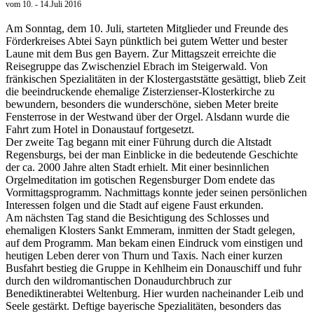
vom 10. - 14.Juli 2016
Am Sonntag, dem 10. Juli, starteten Mitglieder und Freunde des
Förderkreises Abtei Sayn pünktlich bei gutem Wetter und bester
Laune mit dem Bus gen Bayern. Zur Mittagszeit erreichte die
Reisegruppe das Zwischenziel Ebrach im Steigerwald. Von
fränkischen Spezialitäten in der Klostergaststätte gesättigt, blieb Zeit
die beeindruckende ehemalige Zisterzienser-Klosterkirche zu
bewundern, besonders die wunderschöne, sieben Meter breite
Fensterrose in der Westwand über der Orgel. Alsdann wurde die
Fahrt zum Hotel in Donaustauf fortgesetzt.
Der zweite Tag begann mit einer Führung durch die Altstadt
Regensburgs, bei der man Einblicke in die bedeutende Geschichte
der ca. 2000 Jahre alten Stadt erhielt. Mit einer besinnlichen
Orgelmeditation im gotischen Regensburger Dom endete das
Vormittagsprogramm. Nachmittags konnte jeder seinen persönlichen
Interessen folgen und die Stadt auf eigene Faust erkunden.
Am nächsten Tag stand die Besichtigung des Schlosses und
ehemaligen Klosters Sankt Emmeram, inmitten der Stadt gelegen,
auf dem Programm. Man bekam einen Eindruck vom einstigen und
heutigen Leben derer von Thurn und Taxis. Nach einer kurzen
Busfahrt bestieg die Gruppe in Kehlheim ein Donauschiff und fuhr
durch den wildromantischen Donaudurchbruch zur
Benediktinerabtei Weltenburg. Hier wurden nacheinander Leib und
Seele gestärkt. Deftige bayerische Spezialitäten, besonders das