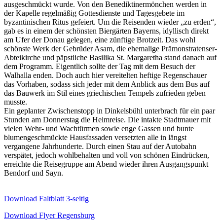
ausgeschmückt wurde. Von den Benediktinermönchen werden in
der Kapelle regelmäßig Gottesdienste und Tagesgebete im
byzantinischen Ritus gefeiert. Um die Reisenden wieder „zu erden“,
gab es in einem der schönsten Biergärten Bayerns, idyllisch direkt
am Ufer der Donau gelegen, eine zünftige Brotzeit. Das wohl
schönste Werk der Gebrüder Asam, die ehemalige Prämonstratenser-
Abteikirche und päpstliche Basilika St. Margaretha stand danach auf
dem Programm. Eigentlich sollte der Tag mit dem Besuch der
Walhalla enden. Doch auch hier vereitelten heftige Regenschauer
das Vorhaben, sodass sich jeder mit dem Anblick aus dem Bus auf
das Bauwerk im Stil eines griechischen Tempels zufrieden geben
musste.
Ein geplanter Zwischenstopp in Dinkelsbühl unterbrach für ein paar
Stunden am Donnerstag die Heimreise. Die intakte Stadtmauer mit
vielen Wehr- und Wachtürmen sowie enge Gassen und bunte
blumengeschmückte Hausfassaden versetzten alle in längst
vergangene Jahrhunderte. Durch einen Stau auf der Autobahn
verspätet, jedoch wohlbehalten und voll von schönen Eindrücken,
erreichte die Reisegruppe am Abend wieder ihren Ausgangspunkt
Bendorf und Sayn.
Download Faltblatt 3-seitig
Download Flyer Regensburg