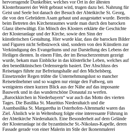
hervorragende Dunkelbier, welches vor Ort in der ältesten
Klosterbrauerei der Welt gebraut wird, trugen dazu bei. Nahrung für
Geist und Seele bot danach der Besuch der Abteikirche St. Georg,
die von den Gebrüdern Asam gebaut und ausgestattet wurde. Bereits
beim Betreten des Kirchenraumes wurde man durch den barocken
Glanz überwältigt. Ein Mönch des Klosters erklärte die Geschichte
der Klosteranlage und der Kirche, sowie den Sinn der
künstlerischen Gestaltung. Hier wurde klar, dass die barocken Bilder
und Figuren nicht Selbstzweck sind, sondern von den Künstlern zur
Verkündigung des Evangeliums und zur Darstellung des Lebens der
Heiligen dienten. In einem Film, der im Besucherzentrum gezeigt
wurde, bekam man Einblicke in das klösterliche Leben, welches auf
den benediktinischen Ordensregeln basiert. Der Abschluss des
Reisetages führte zur Befreiungshalle auf den Michelsberg.
Einsetzender Regen trübte die Unternehmungslust so mancher
Reiseteilnehmer und so wagten nur einige den Fußweg, um
wenigstens einen kurzen Blick aus der Nähe auf das imposante
Bauwerk und in das wunderschöne Donautal zu werfen.
„Barockkirchen in Niederbayern“ war auch das Motto des vierten
Tages. Die Basilika St. Mauritius Niederaltaich und die
Asambasilika St. Margaretha in Osterhofen-Altenmarkt waren das
Ziel. Ähnlich wie in Weltenburg folgte eine interessante Führung in
der Abteikirche Niederaltaich. Eine Besonderheit auf dem Gelände
der Klosteranlage ist die byzantinische St.-Nikolaus-Kapelle, deren
Fassade gerade von einer Malerin im Stile der Ikonenmalerei