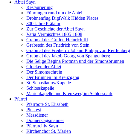
Abtei Sayn
Restaurierung
Führungen rund um die Abtei
Drohnenflug DigiWalk Hidden Places
300 Jahre Prälatur
Zur Geschichte der Abtei Sayn
Varia-Vermischtes 1805-1808
Grabmal des Grafen Heinrich III
Grabstein des Friedrich von Stein
Grabmal des Freiherrn Johann Philipp von Reiffenberg
Grabmal des Jakob Georg von Spangenberg
Die Selige Regina Protman und der Simonsbrunnen
Glocken der Abtei
Der Simonsschrein
Der Brunnen im Kreuzgang
St. Sebastianus-Kapelle
Schlosskapelle
Marienkapelle und Kreuzweg im Schlosspark
Pfarrei
Pfarrbote St. Elisabeth
Piusfest
Messdiener
Donnerstagsmänner
Pfarrarchiv Sayn
Kirchenchor St. Marien