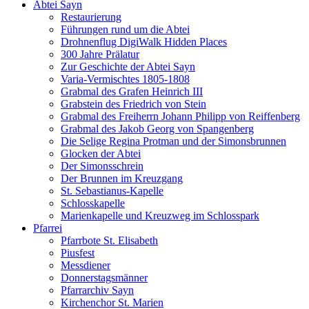
Abtei Sayn
Restaurierung
Führungen rund um die Abtei
Drohnenflug DigiWalk Hidden Places
300 Jahre Prälatur
Zur Geschichte der Abtei Sayn
Varia-Vermischtes 1805-1808
Grabmal des Grafen Heinrich III
Grabstein des Friedrich von Stein
Grabmal des Freiherrn Johann Philipp von Reiffenberg
Grabmal des Jakob Georg von Spangenberg
Die Selige Regina Protman und der Simonsbrunnen
Glocken der Abtei
Der Simonsschrein
Der Brunnen im Kreuzgang
St. Sebastianus-Kapelle
Schlosskapelle
Marienkapelle und Kreuzweg im Schlosspark
Pfarrei
Pfarrbote St. Elisabeth
Piusfest
Messdiener
Donnerstagsmänner
Pfarrarchiv Sayn
Kirchenchor St. Marien